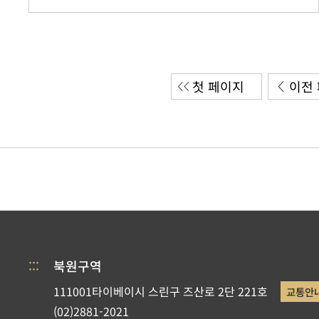
첫 페이지
이전
:::
북원구역
111001타이베이시 스린구 즈산로 2단 221호
교통안
(02)2881-2021