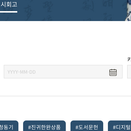
전시회고
#청동기
#진귀한완상품
#도서문헌
#디지