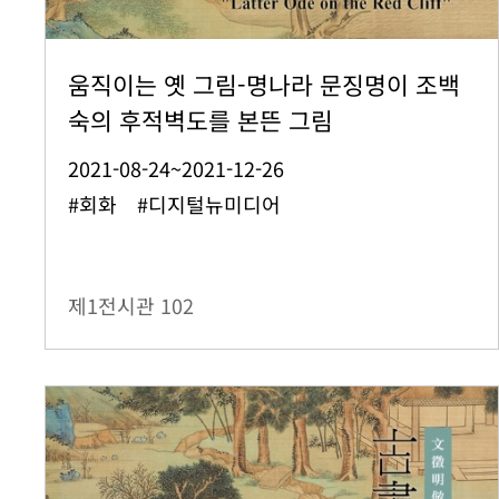
움직이는 옛 그림-명나라 문징명이 조백
숙의 후적벽도를 본뜬 그림
2021-08-24~2021-12-26
#회화 #디지털뉴미디어
제1전시관
102