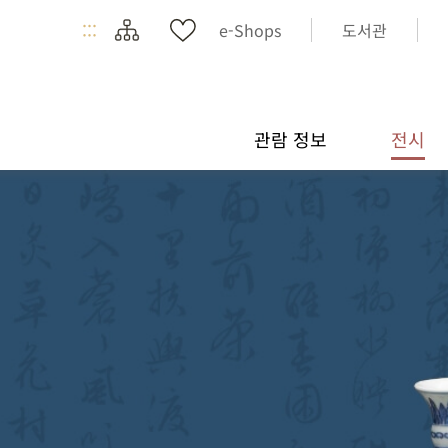
:::
e-Shops
도서관
관람 정보
전시