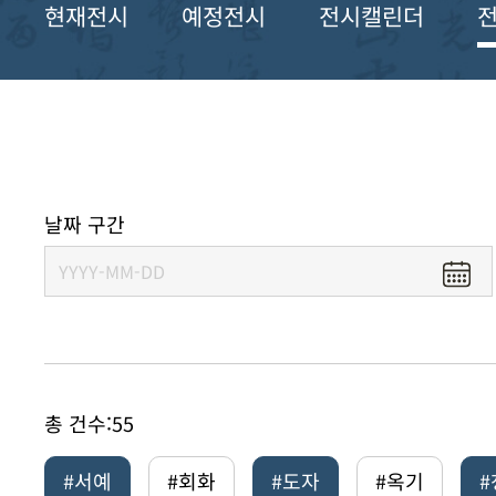
현재전시
예정전시
전시캘린더
날짜 구간
총 건수:
55
#서예
#회화
#도자
#옥기