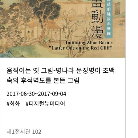
움직이는 옛 그림-명나라 문징명이 조백
숙의 후적벽도를 본뜬 그림
2017-06-30~2017-09-04
#회화 #디지털뉴미디어
제1전시관
102