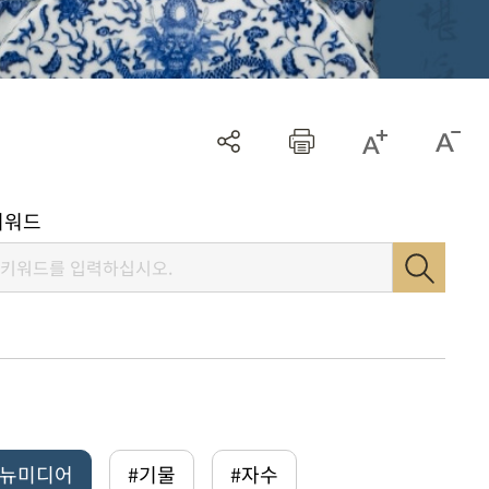
키워드
털뉴미디어
#기물
#자수