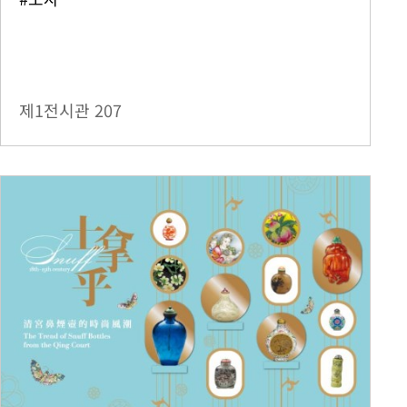
제1전시관
207