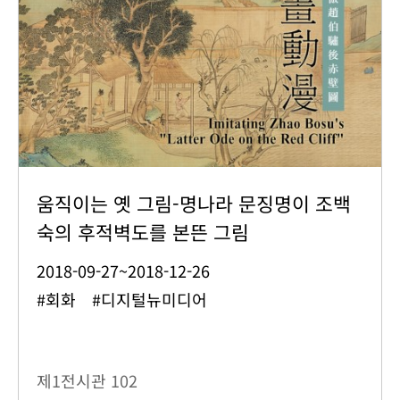
움직이는 옛 그림-명나라 문징명이 조백
숙의 후적벽도를 본뜬 그림
2018-09-27~2018-12-26
#회화 #디지털뉴미디어
제1전시관
102