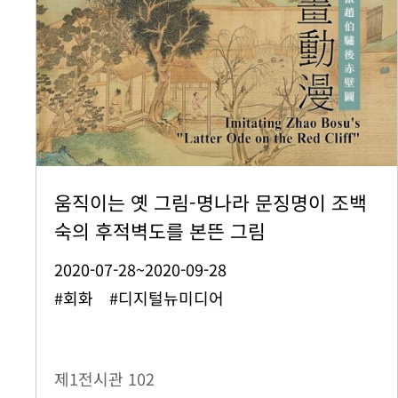
움직이는 옛 그림-명나라 문징명이 조백
숙의 후적벽도를 본뜬 그림
2020-07-28~2020-09-28
#회화 #디지털뉴미디어
제1전시관
102