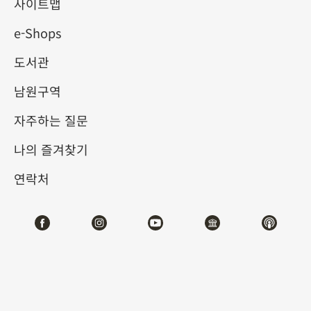
사이트맵
e-Shops
키워드
도서관
남원구역
자주하는 질문
총 건수:
55
나의 즐겨찾기
#서예
#회화
#도자
#옥기
#청동기
#
연락처