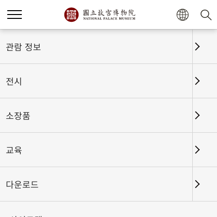
홈
전시
전시회고
관람 정보
전시
전시회고
소장품
교육
날짜 구간
다운로드