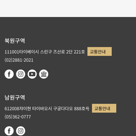
북원구역
111001타이베이시 스린구 즈산로 2단 221호
교통안내
(02)2881-2021
남원구역
612008쟈이현 타이바오시 구궁다다오 888호号
교통안내
(05)362-0777