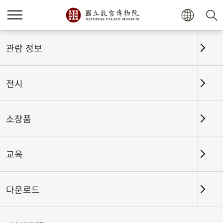
홈
전시
전시회고
관람 정보
전시
전시회고
소장품
교육
날짜 구간
다운로드