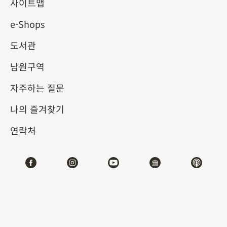
사이트맵
e-Shops
키워드
도서관
남원구역
자주하는 질문
총 건수:
34
나의 즐겨찾기
#서예
#회화
#도자
#옥기
#청동기
#
연락처