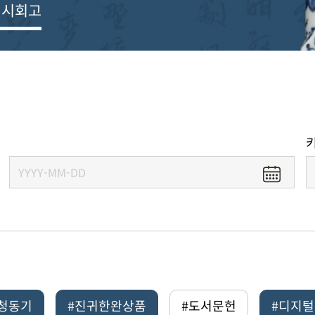
전시회고
#청동기
#진귀한완상품
#도서문헌
#디지