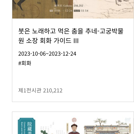
붓은 노래하고 먹은 춤을 추네-고궁박물
원 소장 회화 가이드 III
2023-10-06~2023-12-24
#회화
제1전시관
210,212