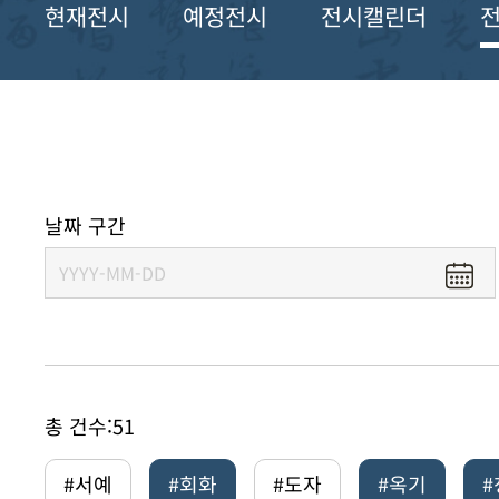
현재전시
예정전시
전시캘린더
날짜 구간
총 건수:
51
#서예
#회화
#도자
#옥기