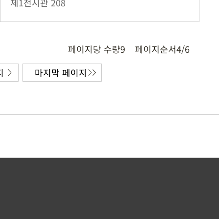
제1전시관
208
페이지당 수량
9
페이지순서
4/6
지
마지막 페이지