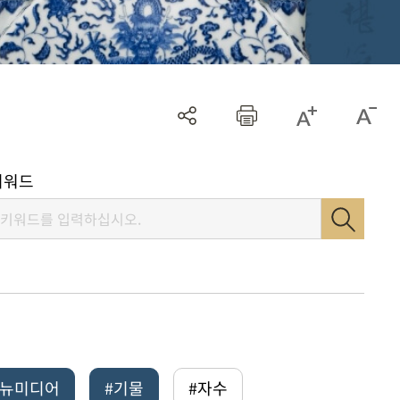
키워드
털뉴미디어
#기물
#자수