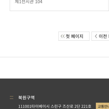
제1전시관
104
첫 페이지
이전
:::
북원구역
111001타이베이시 스린구 즈산로 2단 221호
교통안