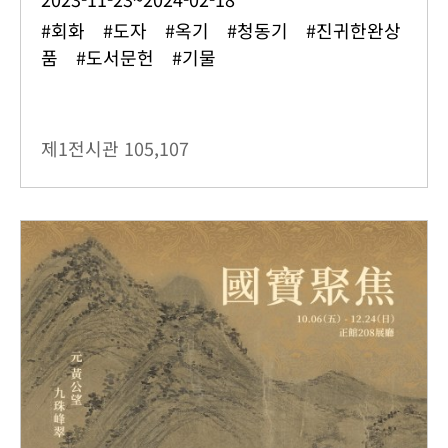
#회화 #도자 #옥기 #청동기 #진귀한완상
품 #도서문헌 #기물
제1전시관
105,107