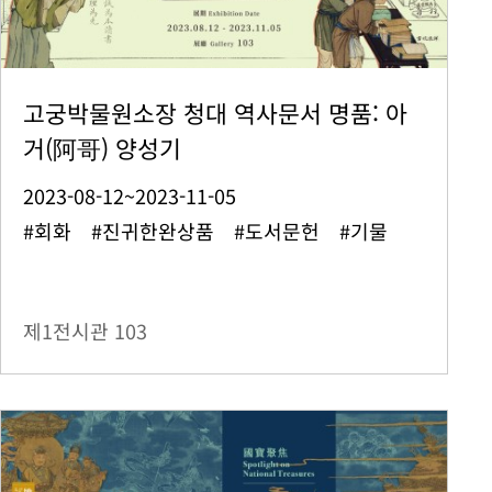
고궁박물원소장 청대 역사문서 명품: 아
거(阿哥) 양성기
2023-08-12~2023-11-05
#회화 #진귀한완상품 #도서문헌 #기물
제1전시관
103