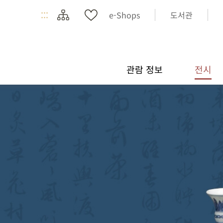
:::
e-Shops
도서관
관람 정보
전시