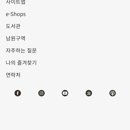
사이트맵
e-Shops
키워드
도서관
남원구역
자주하는 질문
총 건수:
56
나의 즐겨찾기
#서예
#회화
#도자
#옥기
#청동기
#
연락처