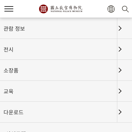
홈
전시
전시회고
관람 정보
전시
전시회고
소장품
교육
날짜 구간
다운로드