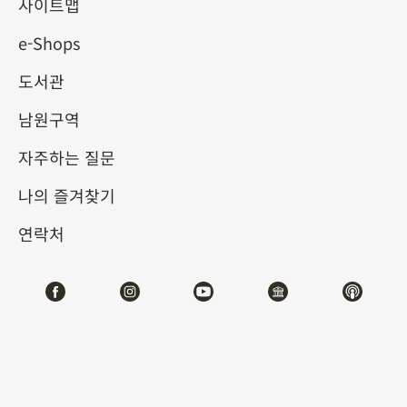
사이트맵
e-Shops
키워드
도서관
남원구역
자주하는 질문
총 건수:
36
나의 즐겨찾기
#서예
#회화
#도자
#옥기
#청동기
#
연락처