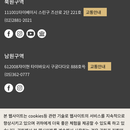
북원구역
111001타이베이시 스린구 즈산로 2단 221호
교통안내
(02)2881-2021
남원구역
612008쟈이현 타이바오시 구궁다다오 888호号
교통안내
(05)362-0777
본 웹사이트는 cookies등 관련 기술로 웹사이트의 서비스를 지속적으로
향상시키고 있으며 귀하에게 더욱 좋은 체험을 제공할 수 있도록 하고 있
정부 웹사이트 자료개방 선포