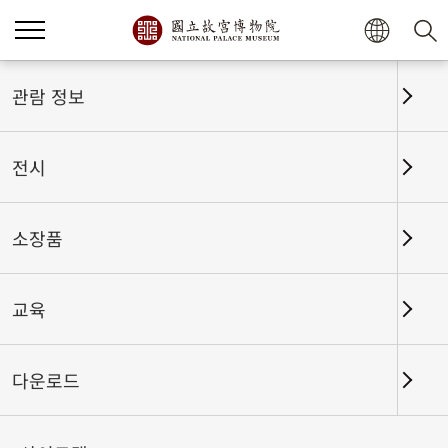
홈
전시
전시회고
관람 정보
전시
전시회고
소장품
교육
날짜 구간
다운로드