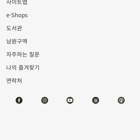
사이트맵
e-Shops
키워드
도서관
남원구역
자주하는 질문
총 건수:
51
나의 즐겨찾기
#서예
#회화
#도자
#옥기
#청동기
#
연락처