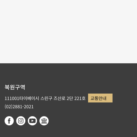
페이지당 수량
9
페이지순서
6/6
2
3
4
5
6
북원구역
111001타이베이시 스린구 즈산로 2단 221호
교통안내
(02)2881-2021