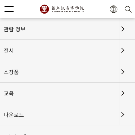
홈
전시
전시회고
관람 정보
전시
전시회고
소장품
교육
날짜 구간
다운로드