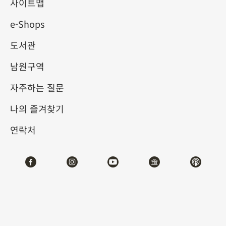
사이트맵
e-Shops
키워드
도서관
남원구역
자주하는 질문
총 건수:
44
나의 즐겨찾기
#서예
#회화
#도자
#옥기
#청동기
#
연락처