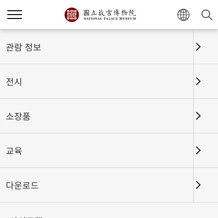
홈
전시
전시회고
관람 정보
전시
전시회고
소장품
교육
날짜 구간
다운로드