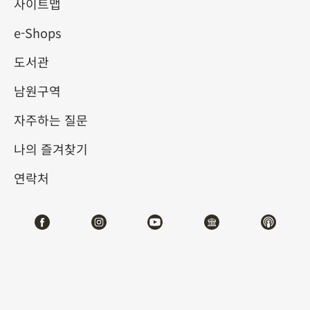
사이트맵
e-Shops
키워드
도서관
남원구역
자주하는 질문
총 건수:
55
나의 즐겨찾기
#서예
#회화
#도자
#옥기
#청동기
#
연락처