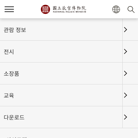
홈
전시
전시회고
관람 정보
전시
전시회고
소장품
교육
날짜 구간
다운로드