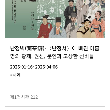
난정벽(蘭亭癖)-〈난정서〉에 빠진 아홉
명의 황제, 권신, 문인과 고상한 선비들
2026-01-16~2026-04-06
#서예
제1전시관
212