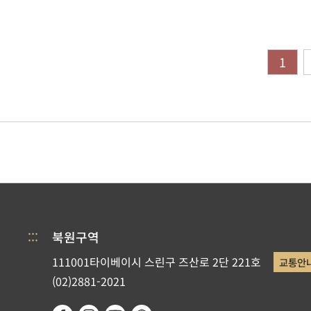
1
:::
북원구역
111001타이베이시 스린구 즈산로 2단 221호
교통안
(02)2881-2021