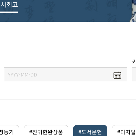
전시회고
#청동기
#진귀한완상품
#도서문헌
#디지