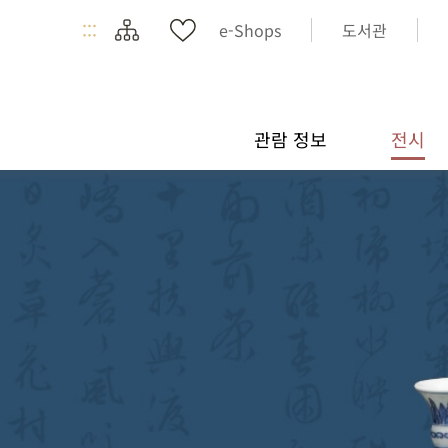
:::
e-Shops
도서관
관람 정보
전시