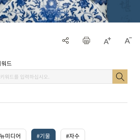
키워드
털뉴미디어
#기물
#자수