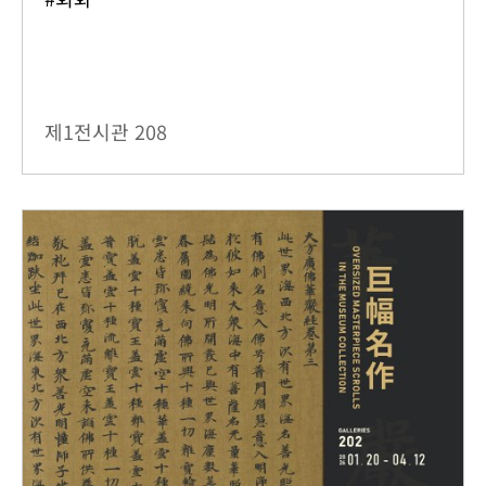
제1전시관
208