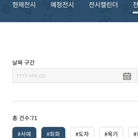
현재전시
예정전시
전시캘린더
날짜 구간
총 건수:
71
#서예
#회화
#도자
#옥기