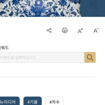
키워드
털뉴미디어
#기물
#자수