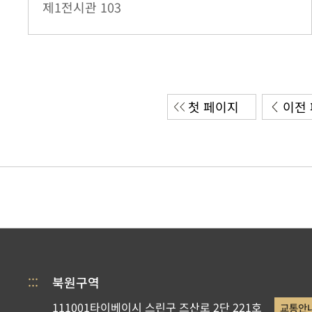
제1전시관
103
첫 페이지
이전
:::
북원구역
111001타이베이시 스린구 즈산로 2단 221호
교통안