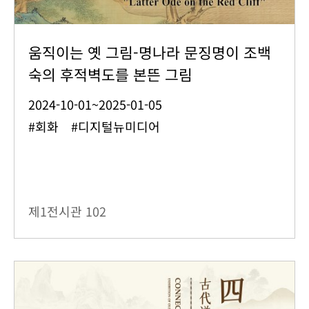
움직이는 옛 그림-명나라 문징명이 조백
숙의 후적벽도를 본뜬 그림
2024-10-01~2025-01-05
#회화 #디지털뉴미디어
제1전시관
102