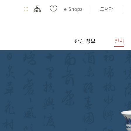
:::
e-Shops
도서관
관람 정보
전시