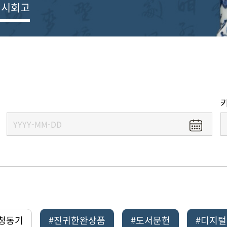
전시회고
#청동기
#진귀한완상품
#도서문헌
#디지