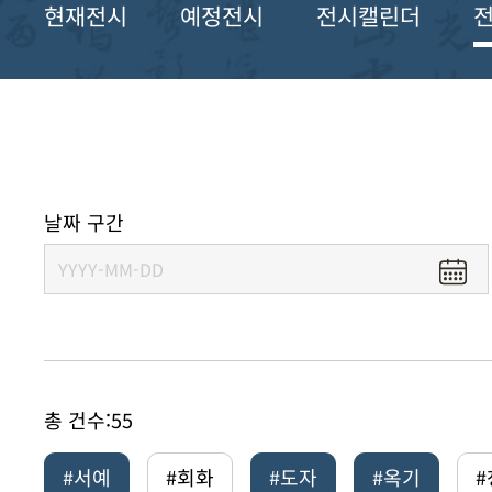
현재전시
예정전시
전시캘린더
날짜 구간
총 건수:
55
#서예
#회화
#도자
#옥기