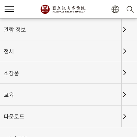
홈
전시
전시회고
관람 정보
전시
전시회고
소장품
교육
날짜 구간
다운로드