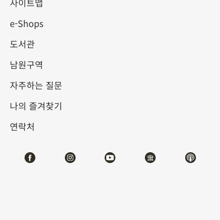
사이트맵
e-Shops
키워드
도서관
남원구역
자주하는 질문
총 건수:
44
나의 즐겨찾기
#서예
#회화
#도자
#옥기
#청동기
#
연락처