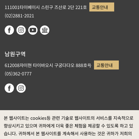
111001타이베이시 스린구 즈산로 2단 221호
교통안내
(02)2881-2021
남원구역
612008쟈이현 타이바오시 구궁다다오 888호号
교통안내
(05)362-0777
본 웹사이트는 cookies등 관련 기술로 웹사이트의 서비스를 지속적으로
향상시키고 있으며 귀하에게 더욱 좋은 체험을 제공할 수 있도록 하고 있
정부 웹사이트 자료개방 선포
습니다. 귀하께서 본 웹사이트를 계속해서 사용하는 것은 귀하가 저희의
개인정보보호