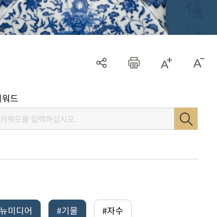
키워드
털뉴미디어
#기물
#자수