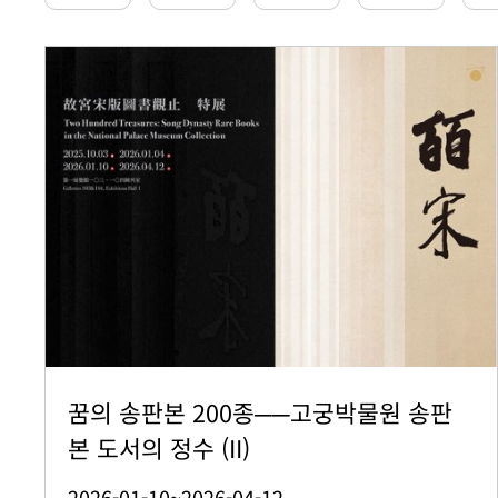
꿈의 송판본 200종──고궁박물원 송판
본 도서의 정수 (II)
2026-01-10~2026-04-12