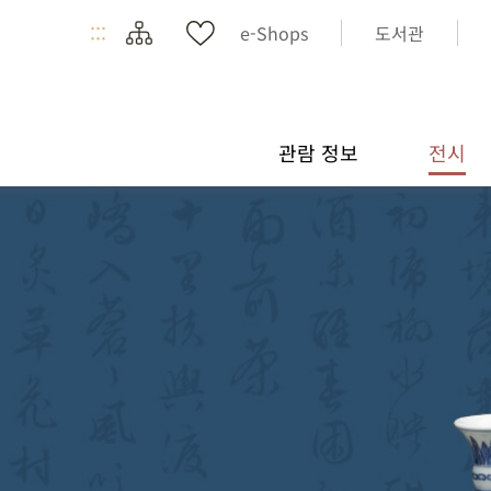
:::
e-Shops
도서관
관람 정보
전시