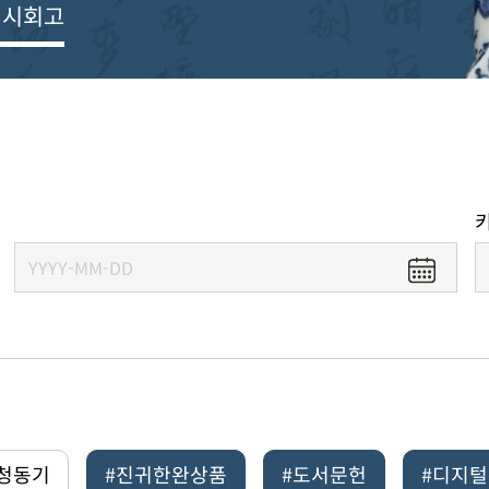
전시회고
#청동기
#진귀한완상품
#도서문헌
#디지