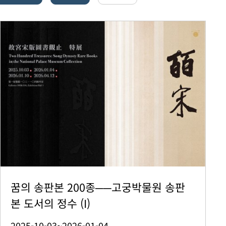
꿈의 송판본 200종──고궁박물원 송판
본 도서의 정수 (I)
2025-10-03~2026-01-04