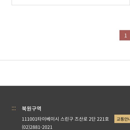
1
:::
북원구역
111001타이베이시 스린구 즈산로 2단 221호
교통안
(02)2881-2021