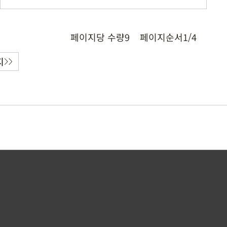
페이지당 수량
9
페이지순서
1/4
지