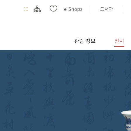
:::
e-Shops
도서관
관람 정보
전시