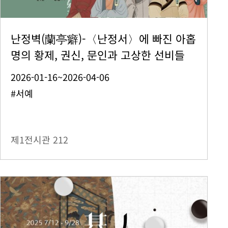
난정벽(蘭亭癖)-〈난정서〉에 빠진 아홉
명의 황제, 권신, 문인과 고상한 선비들
2026-01-16~2026-04-06
#서예
제1전시관
212