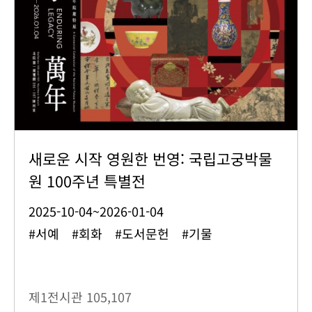
새로운 시작 영원한 번영: 국립고궁박물
원 100주년 특별전
2025-10-04~2026-01-04
#서예 #회화 #도서문헌 #기물
제1전시관
105,107