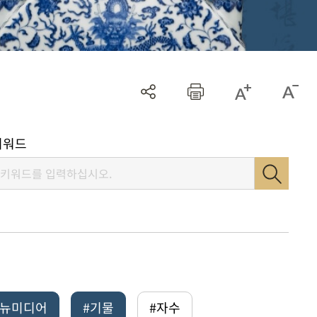
키워드
털뉴미디어
#기물
#자수