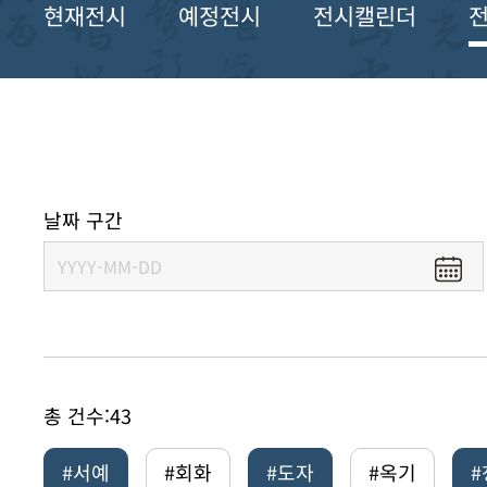
현재전시
예정전시
전시캘린더
날짜 구간
총 건수:
43
#서예
#회화
#도자
#옥기