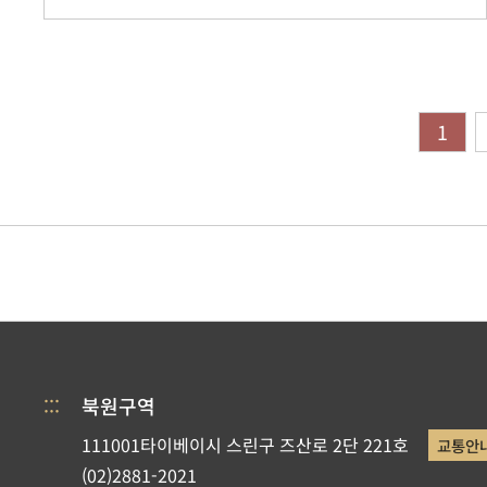
1
:::
북원구역
111001타이베이시 스린구 즈산로 2단 221호
교통안
(02)2881-2021