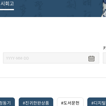
전시회고
#청동기
#진귀한완상품
#도서문헌
#디지