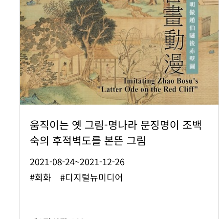
움직이는 옛 그림-명나라 문징명이 조백
숙의 후적벽도를 본뜬 그림
2021-08-24~2021-12-26
#회화 #디지털뉴미디어