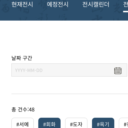
현재전시
예정전시
전시캘린더
날짜 구간
총 건수:
48
#서예
#회화
#도자
#옥기