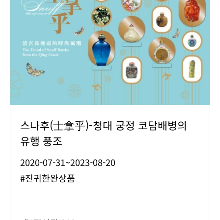
스나후(士拿乎)-청대 궁정 코담배병의
유행 풍조
2020-07-31~2023-08-20
#진귀한완상품