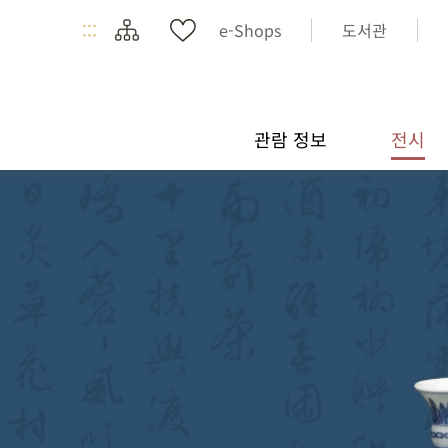
:::
e-Shops
도서관
관람 정보
전시