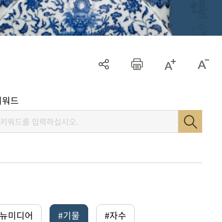
키워드
털뉴미디어
#기물
#자수