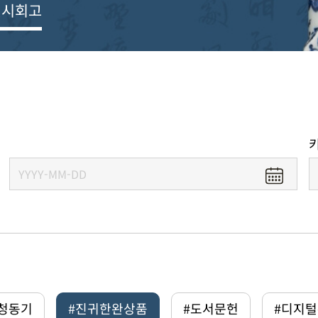
전시회고
#청동기
#진귀한완상품
#도서문헌
#디지