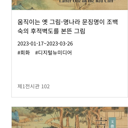
움직이는 옛 그림-명나라 문징명이 조백
숙의 후적벽도를 본뜬 그림
2023-01-17~2023-03-26
#회화 #디지털뉴미디어
제1전시관
102