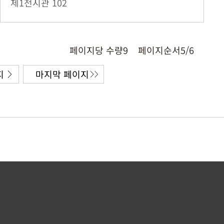
제1전시관
102
페이지당 수량
9
페이지순서
5/6
지
마지막 페이지