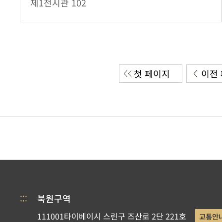
제1전시관
102
첫 페이지
이전
:::
북원구역
111001타이베이시 스린구 즈산로 2단 221호
교통안