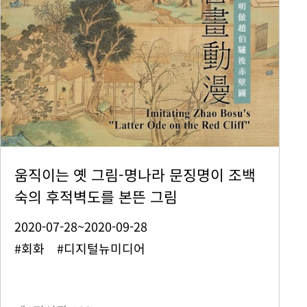
움직이는 옛 그림-명나라 문징명이 조백
숙의 후적벽도를 본뜬 그림
2020-07-28~2020-09-28
#회화 #디지털뉴미디어