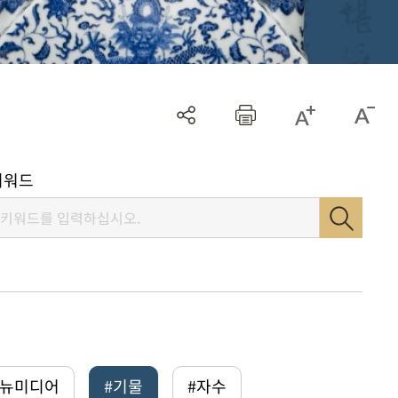
키워드
털뉴미디어
#기물
#자수