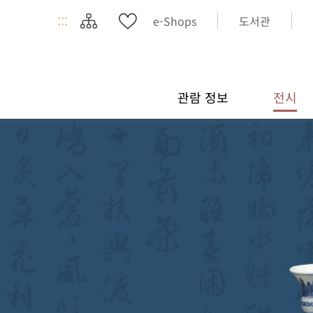
:::
e-Shops
도서관
관람 정보
전시