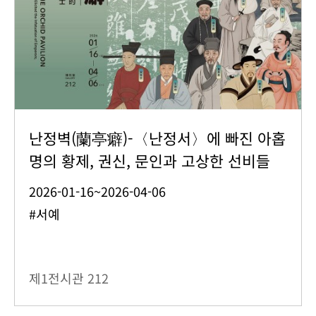
난정벽(蘭亭癖)-〈난정서〉에 빠진 아홉
명의 황제, 권신, 문인과 고상한 선비들
2026-01-16~2026-04-06
#서예
제1전시관
212