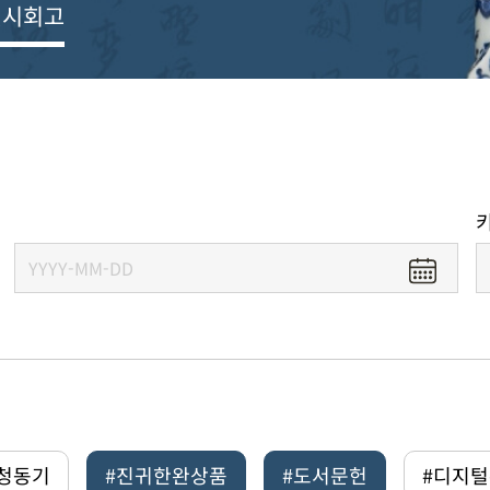
전시회고
#청동기
#진귀한완상품
#도서문헌
#디지