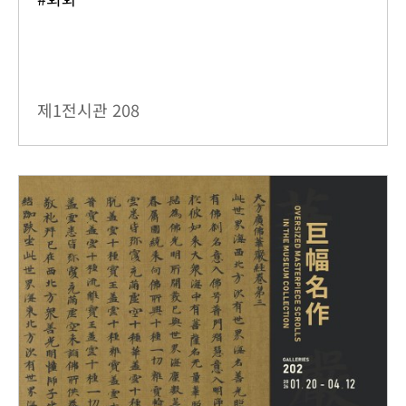
제1전시관
208