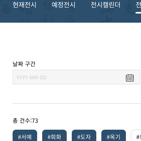
현재전시
예정전시
전시캘린더
날짜 구간
총 건수:
73
#서예
#회화
#도자
#옥기