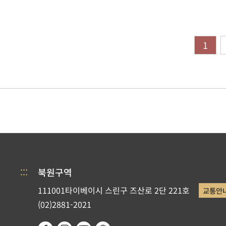
1
:::
북원구역
111001타이베이시 스린구 즈산로 2단 221호
교통안
(02)2881-2021