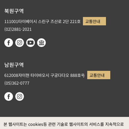
북원구역
111001타이베이시 스린구 즈산로 2단 221호
교통안내
(02)2881-2021
남원구역
612008쟈이현 타이바오시 구궁다다오 888호号
교통안내
(05)362-0777
본 웹사이트는 cookies등 관련 기술로 웹사이트의 서비스를 지속적으로