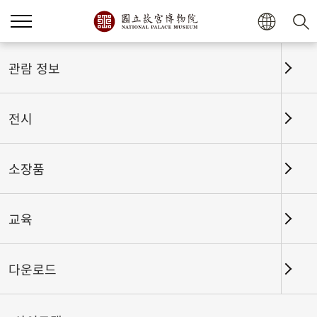
홈
전시
전시회고
관람 정보
전시
전시회고
소장품
교육
날짜 구간
다운로드