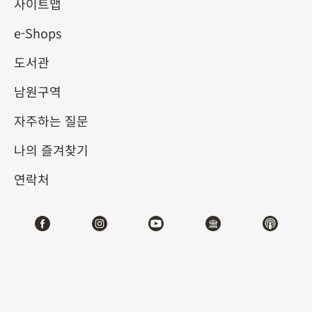
사이트맵
e-Shops
키워드
도서관
남원구역
자주하는 질문
총 건수:
62
나의 즐겨찾기
#서예
#회화
#도자
#옥기
#청동기
#
연락처