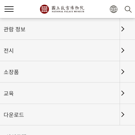
홈
전시
전시회고
관람 정보
전시
전시회고
소장품
교육
날짜 구간
다운로드