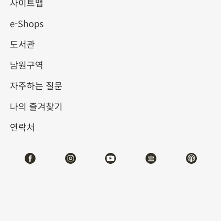
사이트맵
e-Shops
키워드
도서관
남원구역
자주하는 질문
총 건수:
12
나의 즐겨찾기
#서예
#회화
#도자
#옥기
#청동기
#
연락처