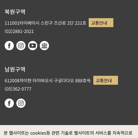
북원구역
111001타이베이시 스린구 즈산로 2단 221호
교통안내
(02)2881-2021
남원구역
612008쟈이현 타이바오시 구궁다다오 888호号
교통안내
(05)362-0777
본 웹사이트는 cookies등 관련 기술로 웹사이트의 서비스를 지속적으로