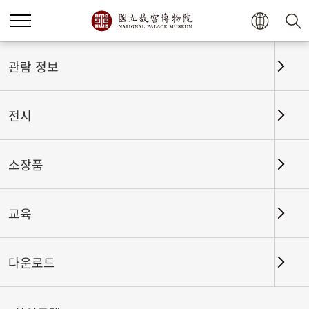
홈
전시
전시회고
관람 정보
전시
전시회고
소장품
교육
날짜 구간
다운로드