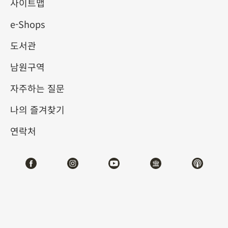
사이트맵
e-Shops
키워드
도서관
남원구역
자주하는 질문
총 건수:
51
나의 즐겨찾기
#서예
#회화
#도자
#옥기
#청동기
#
연락처