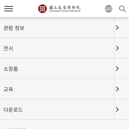
홈
전시
전시회고
관람 정보
전시
전시회고
소장품
교육
날짜 구간
다운로드