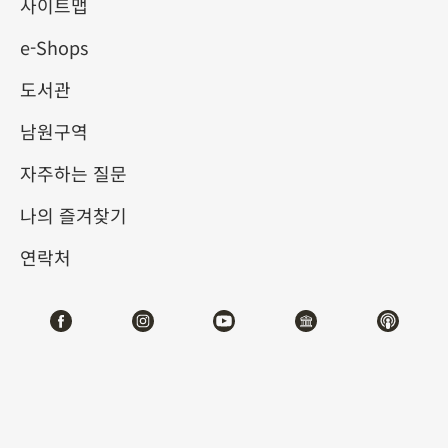
사이트맵
e-Shops
키워드
도서관
남원구역
자주하는 질문
총 건수:
35
나의 즐겨찾기
#서예
#회화
#도자
#옥기
#청동기
#
연락처