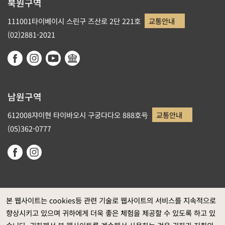
북원구역
111001타이베이시 스린구 즈산로 2단 221호
교통안내
(02)2881-2021
남원구역
612008쟈이현 타이바오시 구궁다다오 888호号
교통안내
(05)362-0777
본 웹사이트는 cookies등 관련 기술로 웹사이트의 서비스를 지속적으로
향상시키고 있으며 귀하에게 더욱 좋은 체험을 제공할 수 있도록 하고 있
정부 웹사이트 자료개방 선포