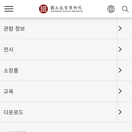
홈
전시
전시회고
관람 정보
전시
전시회고
소장품
교육
날짜 구간
다운로드