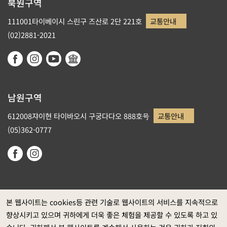
북원구역
111001타이베이시 스린구 즈산로 2단 221호
교통안내
(02)2881-2021
남원구역
612008쟈이현 타이바오시 구궁다다오 888호号
교통안내
(05)362-0777
본 웹사이트는 cookies등 관련 기술로 웹사이트의 서비스를 지속적으로
향상시키고 있으며 귀하에게 더욱 좋은 체험을 제공할 수 있도록 하고 있
정부 웹사이트 자료개방 선포