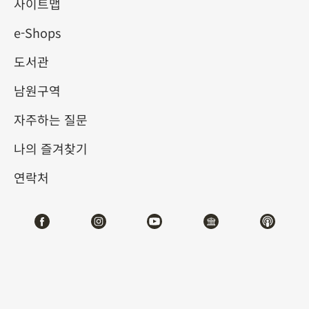
사이트맵
e-Shops
키워드
도서관
남원구역
자주하는 질문
총 건수:
54
나의 즐겨찾기
#서예
#회화
#도자
#옥기
#청동기
#
연락처