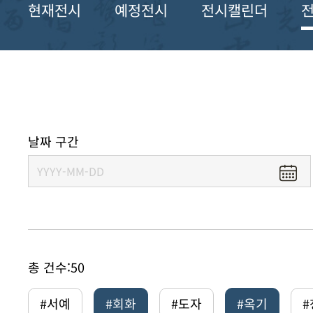
현재전시
예정전시
전시캘린더
날짜 구간
총 건수:
50
#서예
#회화
#도자
#옥기