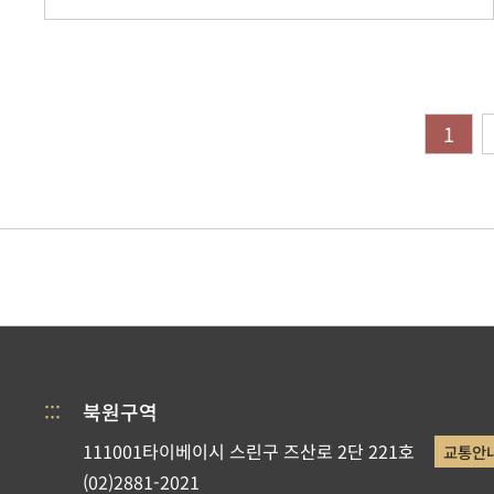
1
:::
북원구역
111001타이베이시 스린구 즈산로 2단 221호
교통안
(02)2881-2021