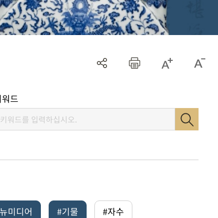
키워드
털뉴미디어
#기물
#자수