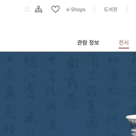
:::
e-Shops
도서관
관람 정보
전시