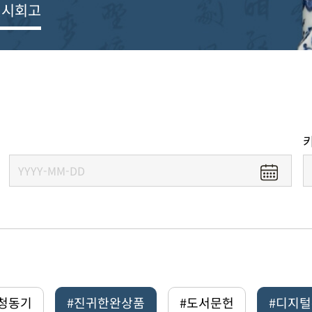
전시회고
#청동기
#진귀한완상품
#도서문헌
#디지