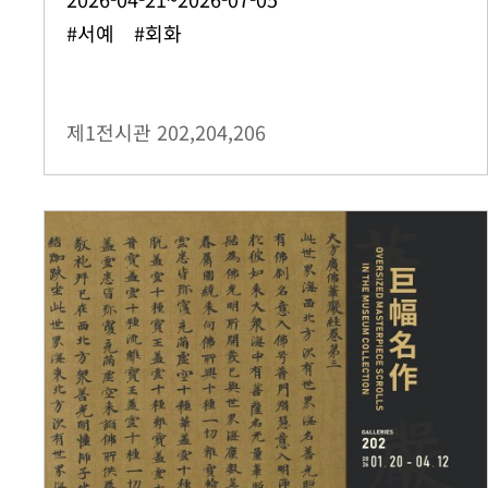
#서예 #회화
제1전시관
202,204,206