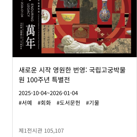
새로운 시작 영원한 번영: 국립고궁박물
원 100주년 특별전
2025-10-04~2026-01-04
#서예 #회화 #도서문헌 #기물
제1전시관
105,107