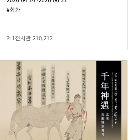
#회화
제1전시관
210,212