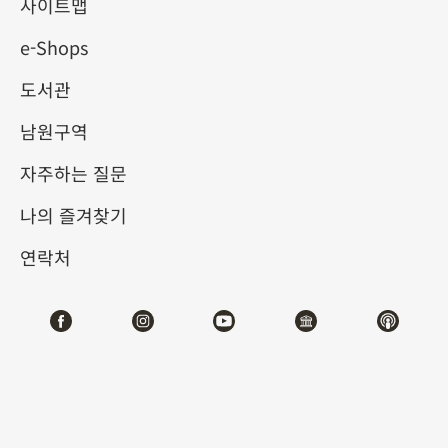
사이트맵
e-Shops
키워드
도서관
남원구역
자주하는 질문
총 건수:
49
나의 즐겨찾기
#서예
#회화
#도자
#옥기
#청동기
#
연락처