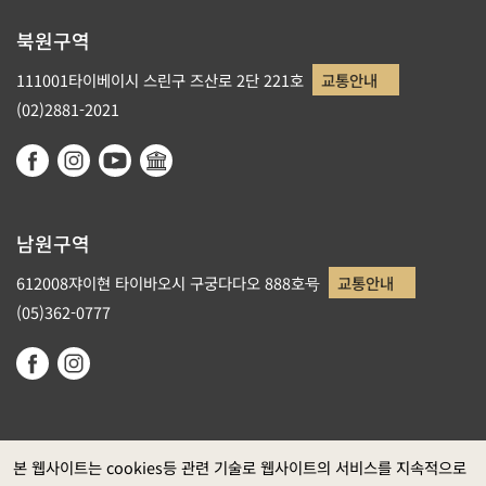
북원구역
111001타이베이시 스린구 즈산로 2단 221호
교통안내
(02)2881-2021
남원구역
612008쟈이현 타이바오시 구궁다다오 888호号
교통안내
(05)362-0777
본 웹사이트는 cookies등 관련 기술로 웹사이트의 서비스를 지속적으로