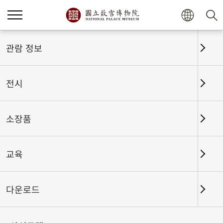
홈
전시
전시회고
관람 정보
전시
전시회고
소장품
교육
날짜 구간
다운로드