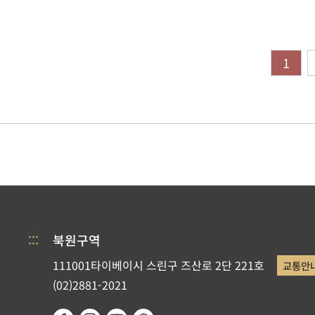
1
:::
북원구역
111001타이베이시 스린구 즈산로 2단 221호
교통안
(02)2881-2021