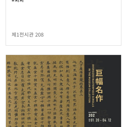
제1전시관
208