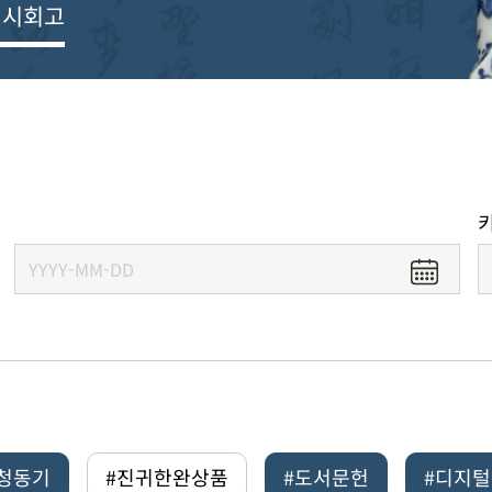
전시회고
#청동기
#진귀한완상품
#도서문헌
#디지