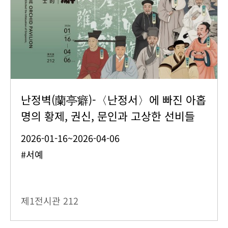
난정벽(蘭亭癖)-〈난정서〉에 빠진 아홉
명의 황제, 권신, 문인과 고상한 선비들
2026-01-16~2026-04-06
#서예
제1전시관
212