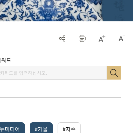
키워드
털뉴미디어
#기물
#자수