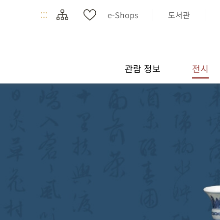
:::
e-Shops
도서관
관람 정보
전시