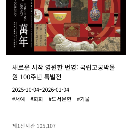
새로운 시작 영원한 번영: 국립고궁박물
원 100주년 특별전
2025-10-04~2026-01-04
#서예 #회화 #도서문헌 #기물
제1전시관
105,107