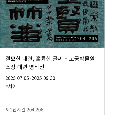
절묘한 대련, 훌륭한 글씨 – 고궁박물원
소장 대련 명작선
2025-07-05~2025-09-30
#서예
제1전시관
204,206