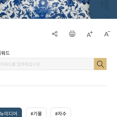
키워드
털뉴미디어
#기물
#자수