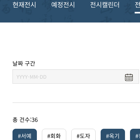
현재전시
예정전시
전시캘린더
날짜 구간
총 건수:
36
#서예
#회화
#도자
#옥기