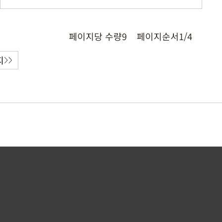
페이지당 수량
9
페이지순서
1/4
지