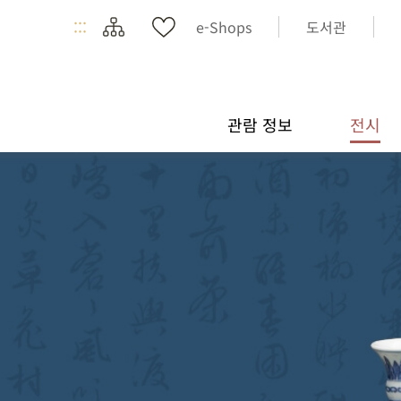
:::
e-Shops
도서관
관람 정보
전시