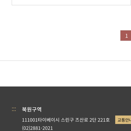
1
:::
북원구역
111001타이베이시 스린구 즈산로 2단 221호
교통안
(02)2881-2021