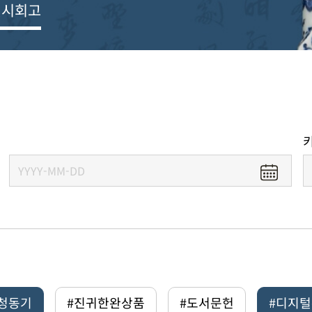
전시회고
#청동기
#진귀한완상품
#도서문헌
#디지