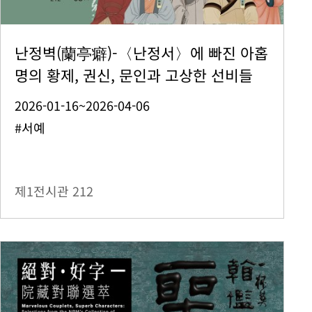
난정벽(蘭亭癖)-〈난정서〉에 빠진 아홉
명의 황제, 권신, 문인과 고상한 선비들
2026-01-16~2026-04-06
#서예
제1전시관
212