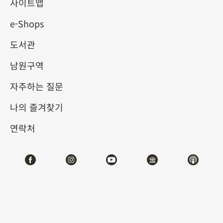
사이트맵
e-Shops
키워드
도서관
남원구역
자주하는 질문
총 건수:
39
나의 즐겨찾기
#서예
#회화
#도자
#옥기
#청동기
#
연락처