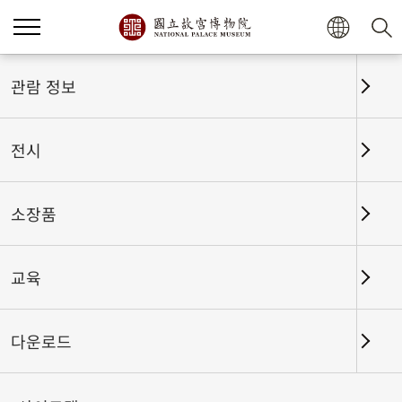
홈
전시
전시회고
관람 정보
전시
전시회고
소장품
교육
날짜 구간
다운로드