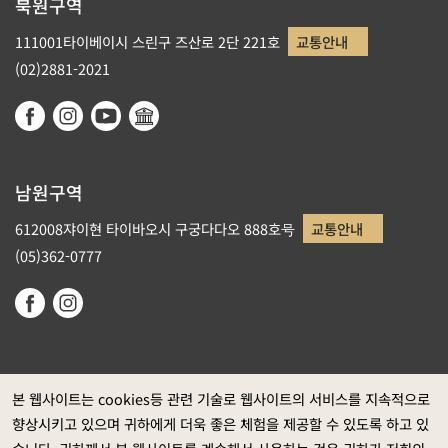
북원구역
111001타이베이시 스린구 즈산로 2단 221호
교통안내
(02)2881-2021
남원구역
612008쟈이현 타이바오시 구궁다다오 888호号
교통안내
(05)362-0777
본 웹사이트는 cookies등 관련 기술로 웹사이트의 서비스를 지속적으로
향상시키고 있으며 귀하에게 더욱 좋은 체험을 제공할 수 있도록 하고 있
정부 웹사이트 자료개방 선포