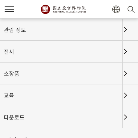
홈
전시
전시회고
관람 정보
전시
전시회고
소장품
교육
날짜 구간
다운로드