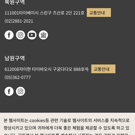
북원구역
111001타이베이시 스린구 즈산로 2단 221호
교통안내
(02)2881-2021
남원구역
612008쟈이현 타이바오시 구궁다다오 888호号
교통안내
(05)362-0777
본 웹사이트는 cookies등 관련 기술로 웹사이트의 서비스를 지속적으로
향상시키고 있으며 귀하에게 더욱 좋은 체험을 제공할 수 있도록 하고 있
정부 웹사이트 자료개방 선포