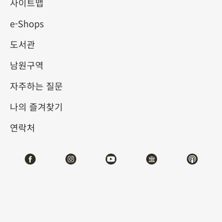
사이트맵
e-Shops
키워드
도서관
남원구역
자주하는 질문
총 건수:
54
나의 즐겨찾기
#서예
#회화
#도자
#옥기
#청동기
#
연락처