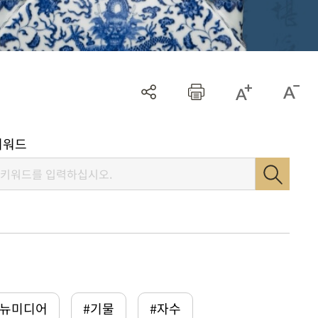
키워드
털뉴미디어
#기물
#자수