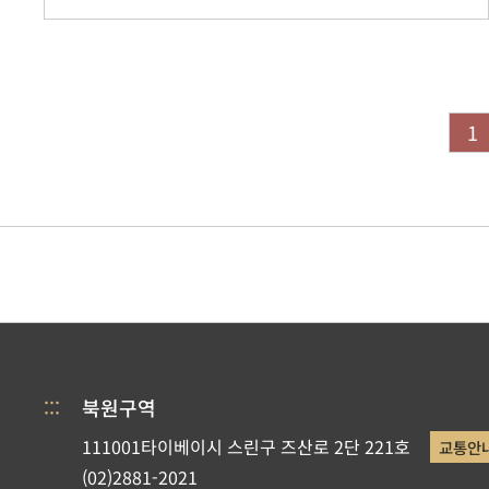
1
:::
북원구역
111001타이베이시 스린구 즈산로 2단 221호
교통안
(02)2881-2021