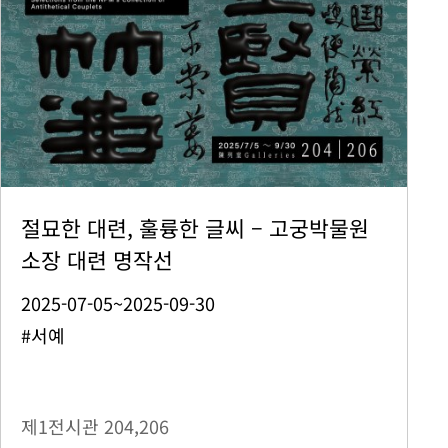
절묘한 대련, 훌륭한 글씨 – 고궁박물원
소장 대련 명작선
2025-07-05~2025-09-30
#서예
제1전시관
204,206