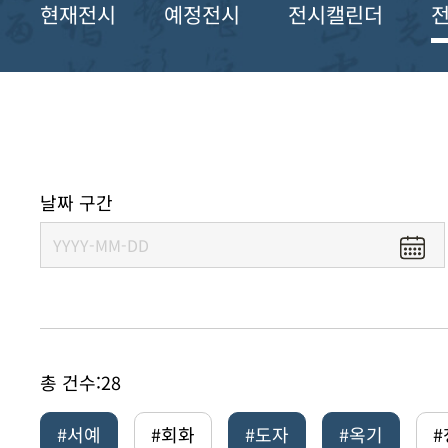
현재전시
예정전시
전시캘린더
날짜 구간
총 건수:
28
#서예
#회화
#도자
#옥기