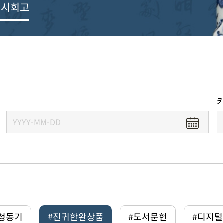
전시회고
#청동기
#진귀한완상품
#도서문헌
#디지