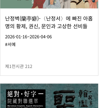
난정벽(蘭亭癖)-〈난정서〉에 빠진 아홉
명의 황제, 권신, 문인과 고상한 선비들
2026-01-16~2026-04-06
#서예
제1전시관
212