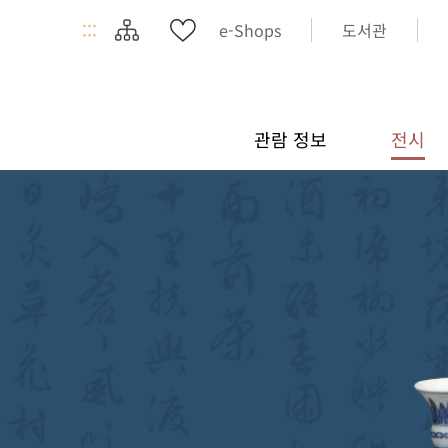
:::
e-Shops
도서관
관람 정보
전시