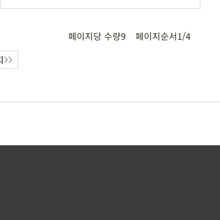
페이지당 수량
9
페이지순서
1/4
지