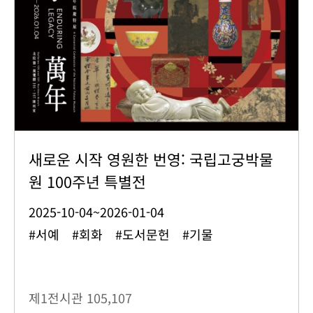
새로운 시작 영원한 번영: 국립고궁박물
원 100주년 특별전
2025-10-04~2026-01-04
#서예 #회화 #도서문헌 #기물
제1전시관
105,107