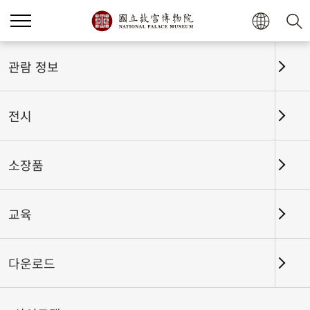
홈
전시
전시회고
관람 정보
전시
전시회고
소장품
교육
날짜 구간
다운로드