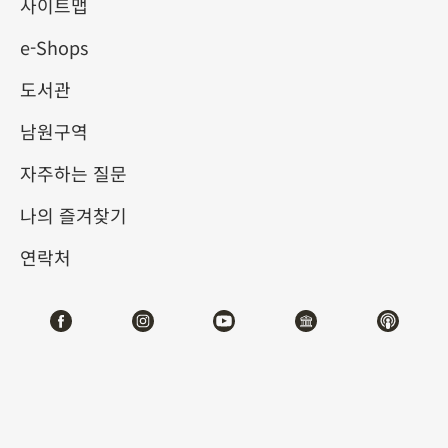
사이트맵
e-Shops
키워드
도서관
남원구역
자주하는 질문
총 건수:
60
나의 즐겨찾기
#서예
#회화
#도자
#옥기
#청동기
#
연락처