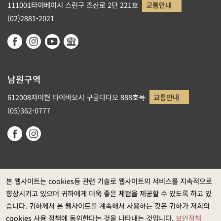
111001타이베이시 스린구 즈산로 2단 221호
교통안내
(02)2881-2021
남원구역
612008쟈이현 타이바오시 구궁다다오 888호号
교통안내
(05)362-0777
본 웹사이트는 cookies등 관련 기술로 웹사이트의 서비스를 지속적으로
향상시키고 있으며 귀하에게 더욱 좋은 체험을 제공할 수 있도록 하고 있
정부 웹사이트 자료개방 선포
습니다. 귀하께서 본 웹사이트를 계속해서 사용하는 것은 귀하가 저희의
개인정보보호
cookies 사용 정책에 동의한다는 것을 나타내는 것입니다.
보안정책