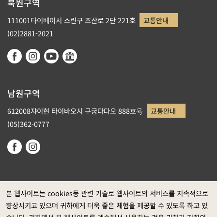
북원구역
111001타이베이시 스린구 즈산로 2단 221호
교통안내
(02)2881-2021
남원구역
612008쟈이현 타이바오시 구궁다다오 888호号
교통안내
(05)362-0777
본 웹사이트는 cookies등 관련 기술로 웹사이트의 서비스를 지속적으로
향상시키고 있으며 귀하에게 더욱 좋은 체험을 제공할 수 있도록 하고 있
정부 웹사이트 자료개방 선포