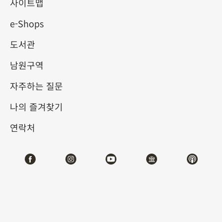
사이트맵
e-Shops
키워드
도서관
남원구역
자주하는 질문
총 건수:
45
나의 즐겨찾기
#서예
#회화
#도자
#옥기
#청동기
#
연락처