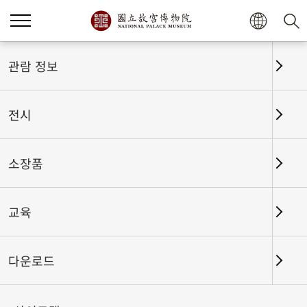
홈
전시
전시회고
관람 정보
전시
전시회고
소장품
교육
날짜 구간
다운로드