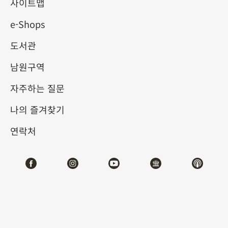
사이트맵
e-Shops
키워드
도서관
남원구역
자주하는 질문
총 건수:
56
나의 즐겨찾기
#서예
#회화
#도자
#옥기
#청동기
#
연락처