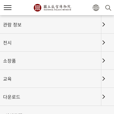
홈
전시
전시회고
관람 정보
전시
전시회고
소장품
교육
날짜 구간
다운로드