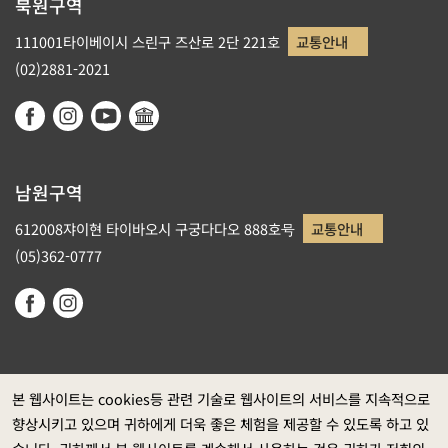
북원구역
111001타이베이시 스린구 즈산로 2단 221호
교통안내
(02)2881-2021
남원구역
612008쟈이현 타이바오시 구궁다다오 888호号
교통안내
(05)362-0777
본 웹사이트는 cookies등 관련 기술로 웹사이트의 서비스를 지속적으로
향상시키고 있으며 귀하에게 더욱 좋은 체험을 제공할 수 있도록 하고 있
정부 웹사이트 자료개방 선포