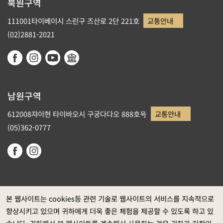
북원구역
111001타이베이시 스린구 즈산로 2단 221호
교통안내
(02)2881-2021
남원구역
612008쟈이현 타이바오시 구궁다다오 888호号
교통안내
(05)362-0777
본 웹사이트는 cookies등 관련 기술로 웹사이트의 서비스를 지속적으로
향상시키고 있으며 귀하에게 더욱 좋은 체험을 제공할 수 있도록 하고 있
정부 웹사이트 자료개방 선포