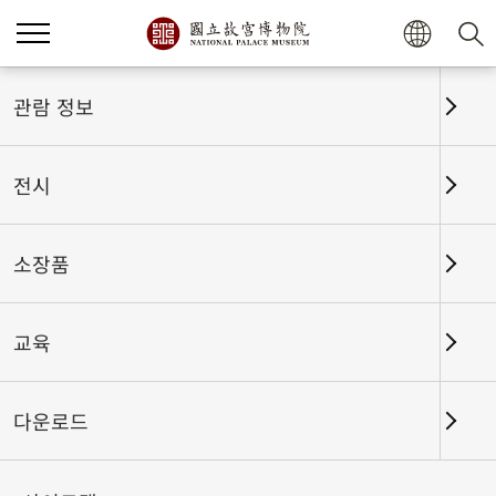
홈
전시
전시회고
관람 정보
전시
전시회고
소장품
교육
날짜 구간
다운로드