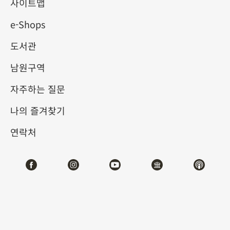
사이트맵
e-Shops
키워드
도서관
남원구역
자주하는 질문
총 건수:
44
나의 즐겨찾기
#서예
#회화
#도자
#옥기
#청동기
#
연락처