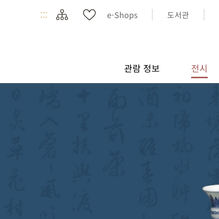
:::
e-Shops
도서관
관람 정보
전시