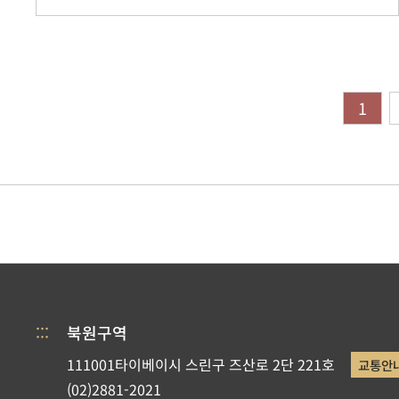
1
:::
북원구역
111001타이베이시 스린구 즈산로 2단 221호
교통안
(02)2881-2021