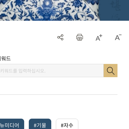
키워드
털뉴미디어
#기물
#자수