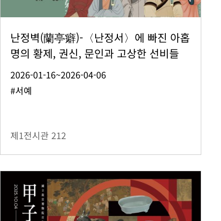
난정벽(蘭亭癖)-〈난정서〉에 빠진 아홉
명의 황제, 권신, 문인과 고상한 선비들
2026-01-16~2026-04-06
#서예
제1전시관
212