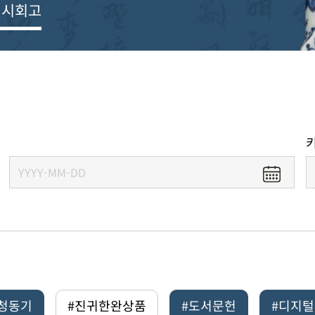
전시회고
#청동기
#진귀한완상품
#도서문헌
#디지