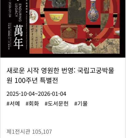
새로운 시작 영원한 번영: 국립고궁박물
원 100주년 특별전
2025-10-04~2026-01-04
#서예 #회화 #도서문헌 #기물
제1전시관
105,107