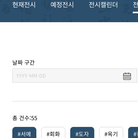
현재전시
예정전시
전시캘린더
날짜 구간
총 건수:
55
#서예
#회화
#도자
#옥기