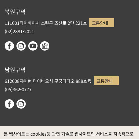
북원구역
111001타이베이시 스린구 즈산로 2단 221호
교통안내
(02)2881-2021
남원구역
612008쟈이현 타이바오시 구궁다다오 888호号
교통안내
(05)362-0777
본 웹사이트는 cookies등 관련 기술로 웹사이트의 서비스를 지속적으로