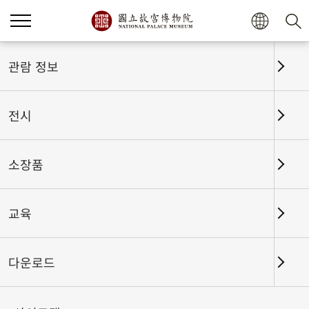
홈
전시
전시회고
관람 정보
전시
전시회고
소장품
교육
날짜 구간
다운로드