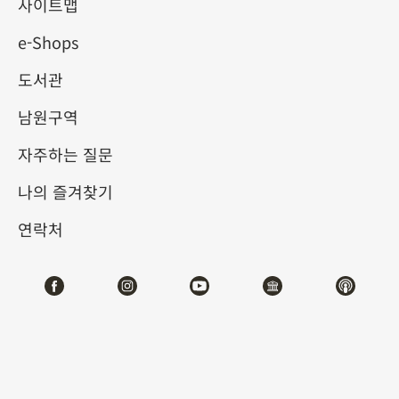
사이트맵
e-Shops
키워드
도서관
남원구역
자주하는 질문
총 건수:
61
나의 즐겨찾기
#서예
#회화
#도자
#옥기
#청동기
#
연락처