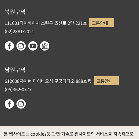
북원구역
111001타이베이시 스린구 즈산로 2단 221호
교통안내
(02)2881-2021
남원구역
612008쟈이현 타이바오시 구궁다다오 888호号
교통안내
(05)362-0777
본 웹사이트는 cookies등 관련 기술로 웹사이트의 서비스를 지속적으로