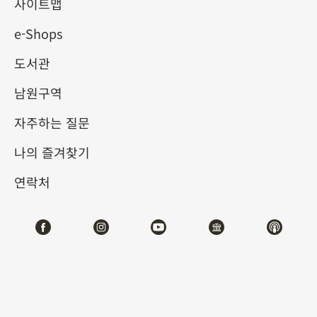
사이트맵
e-Shops
키워드
도서관
남원구역
자주하는 질문
총 건수:
60
나의 즐겨찾기
#서예
#회화
#도자
#옥기
#청동기
#
연락처