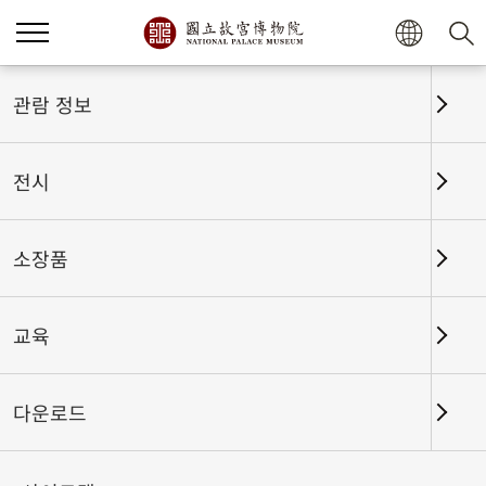
홈
전시
전시회고
관람 정보
전시
전시회고
소장품
교육
날짜 구간
다운로드