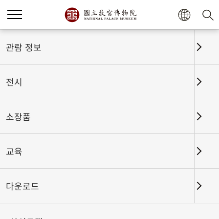
홈
전시
전시회고
관람 정보
전시
전시회고
소장품
교육
날짜 구간
다운로드