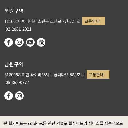
북원구역
111001타이베이시 스린구 즈산로 2단 221호
교통안내
(02)2881-2021
남원구역
612008쟈이현 타이바오시 구궁다다오 888호号
교통안내
(05)362-0777
본 웹사이트는 cookies등 관련 기술로 웹사이트의 서비스를 지속적으로