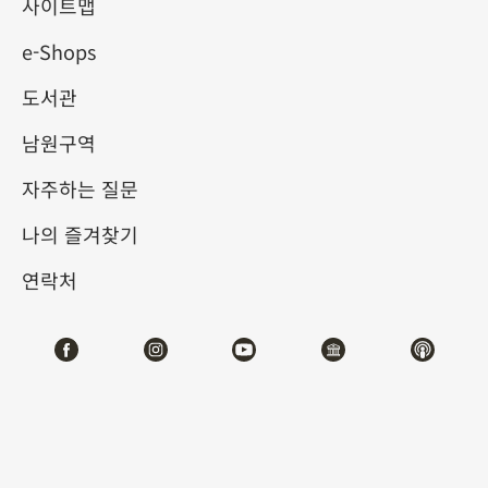
사이트맵
e-Shops
키워드
도서관
남원구역
자주하는 질문
총 건수:
49
나의 즐겨찾기
#서예
#회화
#도자
#옥기
#청동기
#
연락처