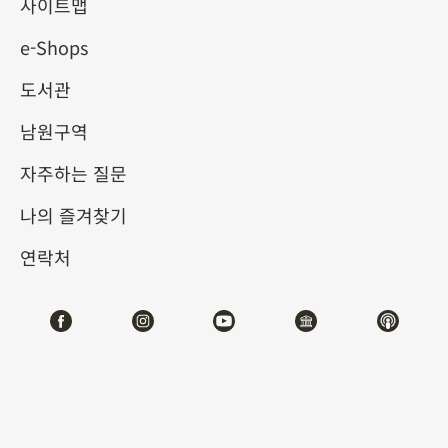
사이트맵
e-Shops
키워드
도서관
남원구역
자주하는 질문
총 건수:
74
나의 즐겨찾기
#서예
#회화
#도자
#옥기
#청동기
#
연락처