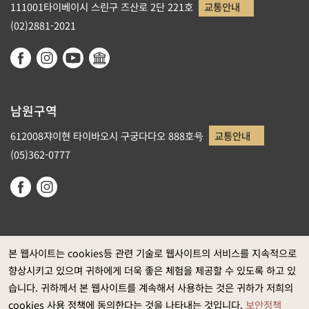
111001타이베이시 스린구 즈산로 2단 221호
교통안내
(02)2881-2021
남원구역
612008쟈이현 타이바오시 구궁다다오 888호号
교통안내
(05)362-0777
본 웹사이트는 cookies등 관련 기술로 웹사이트의 서비스를 지속적으로
향상시키고 있으며 귀하에게 더욱 좋은 체험을 제공할 수 있도록 하고 있
정부 웹사이트 자료개방 선포
습니다. 귀하께서 본 웹사이트를 계속해서 사용하는 것은 귀하가 저희의
개인정보보호
cookies 사용 정책에 동의한다는 것을 나타내는 것입니다.
보안정책