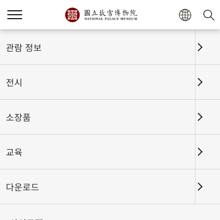
홈
전시
전시회고
관람 정보
전시
전시회고
소장품
교육
날짜 구간
다운로드