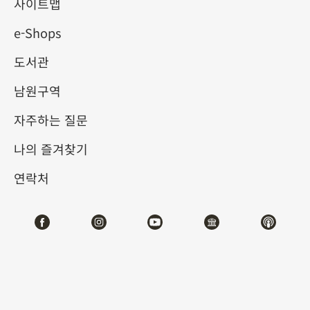
사이트맵
e-Shops
키워드
도서관
남원구역
자주하는 질문
총 건수:
53
나의 즐겨찾기
#서예
#회화
#도자
#옥기
#청동기
#
연락처