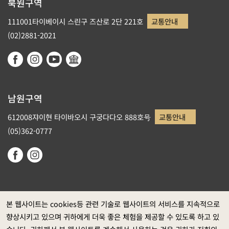
북원구역
111001타이베이시 스린구 즈산로 2단 221호
교통안내
(02)2881-2021
남원구역
612008쟈이현 타이바오시 구궁다다오 888호号
교통안내
(05)362-0777
본 웹사이트는 cookies등 관련 기술로 웹사이트의 서비스를 지속적으로
향상시키고 있으며 귀하에게 더욱 좋은 체험을 제공할 수 있도록 하고 있
정부 웹사이트 자료개방 선포