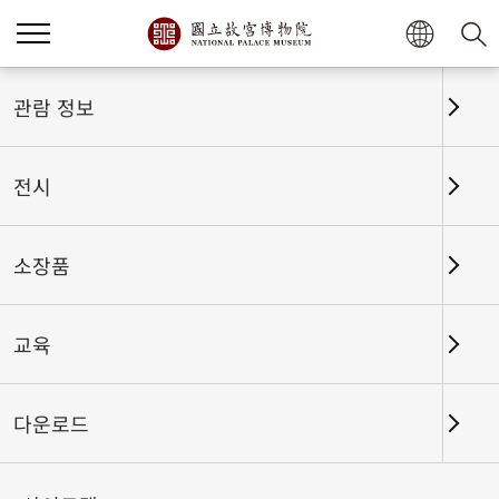
홈
전시
전시회고
관람 정보
전시
전시회고
소장품
교육
날짜 구간
다운로드