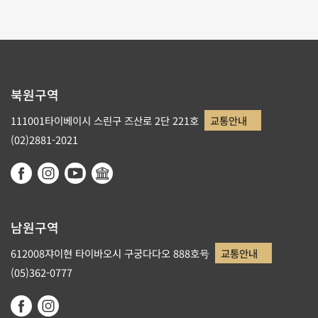
북원구역
111001타이베이시 스린구 즈산로 2단 221호
교통안내
(02)2881-2021
남원구역
612008쟈이현 타이바오시 구궁다다오 888호号
교통안내
(05)362-0777