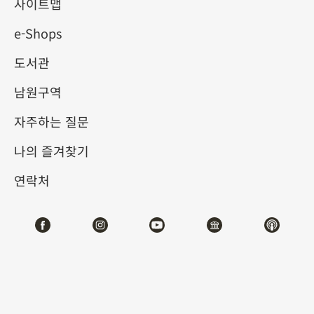
사이트맵
e-Shops
키워드
도서관
남원구역
자주하는 질문
총 건수:
33
나의 즐겨찾기
#서예
#회화
#도자
#옥기
#청동기
#
연락처