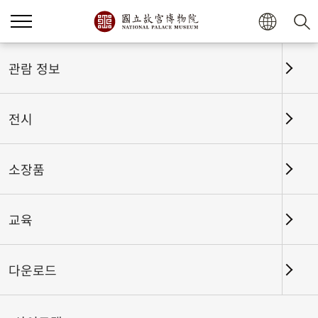
홈
전시
전시회고
관람 정보
전시
전시회고
소장품
교육
날짜 구간
다운로드