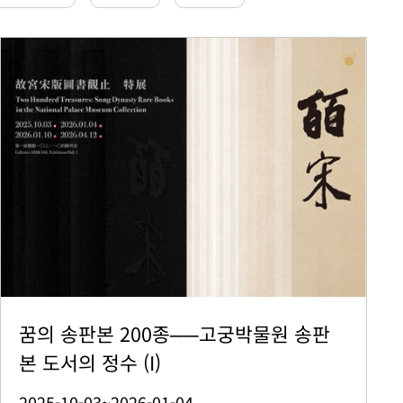
꿈의 송판본 200종──고궁박물원 송판
본 도서의 정수 (I)
2025-10-03~2026-01-04