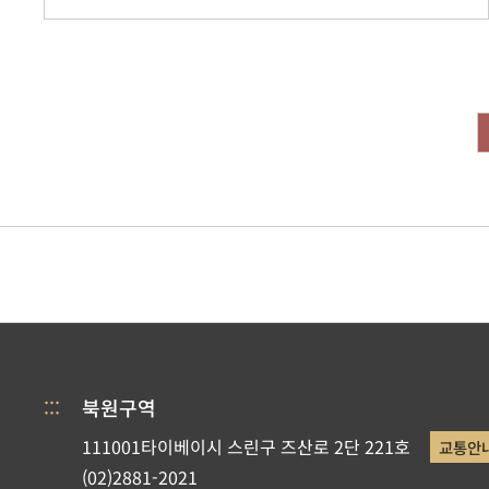
:::
북원구역
111001타이베이시 스린구 즈산로 2단 221호
교통안
(02)2881-2021