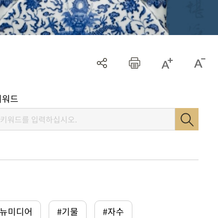
키워드
털뉴미디어
#기물
#자수