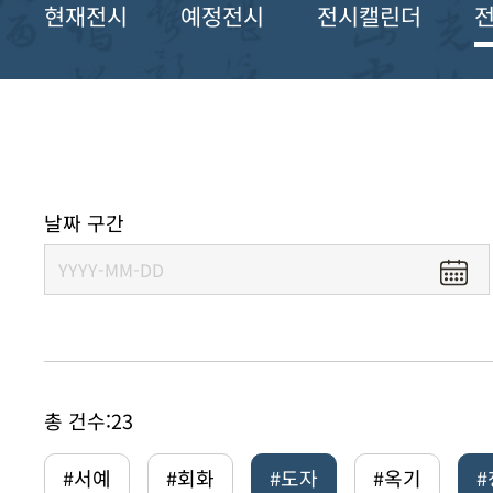
현재전시
예정전시
전시캘린더
날짜 구간
총 건수:
23
#서예
#회화
#도자
#옥기