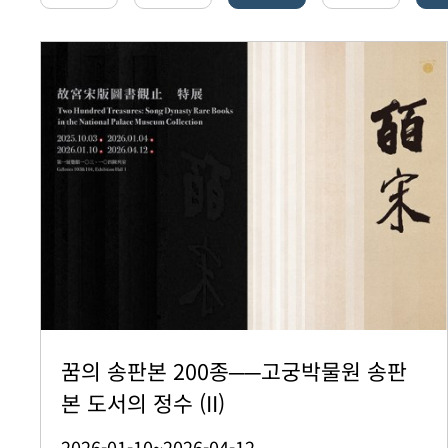
꿈의 송판본 200종──고궁박물원 송판
본 도서의 정수 (II)
2026-01-10~2026-04-12