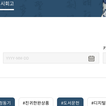
전시회고
#청동기
#진귀한완상품
#도서문헌
#디지