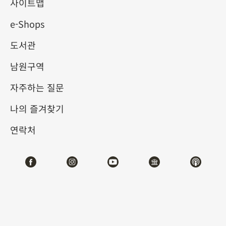
사이트맵
e-Shops
키워드
도서관
남원구역
자주하는 질문
총 건수:
55
나의 즐겨찾기
#서예
#회화
#도자
#옥기
#청동기
#
연락처