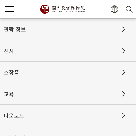
홈
전시
전시회고
관람 정보
전시
전시회고
소장품
교육
날짜 구간
다운로드