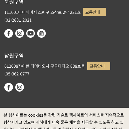
북원구역
111001타이베이시 스린구 즈산로 2단 221호
교통안내
(02)2881-2021
남원구역
612008쟈이현 타이바오시 구궁다다오 888호号
교통안내
(05)362-0777
본 웹사이트는 cookies등 관련 기술로 웹사이트의 서비스를 지속적으로
향상시키고 있으며 귀하에게 더욱 좋은 체험을 제공할 수 있도록 하고 있
정부 웹사이트 자료개방 선포