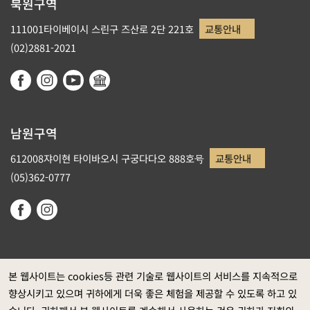
북원구역
111001타이베이시 스린구 즈산로 2단 221호
교통안내
(02)2881-2021
남원구역
612008쟈이현 타이바오시 구궁다다오 888호号
교통안내
(05)362-0777
본 웹사이트는 cookies등 관련 기술로 웹사이트의 서비스를 지속적으로
향상시키고 있으며 귀하에게 더욱 좋은 체험을 제공할 수 있도록 하고 있
정부 웹사이트 자료개방 선포