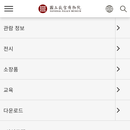
홈
전시
전시회고
관람 정보
전시
전시회고
소장품
교육
날짜 구간
다운로드