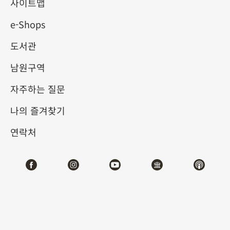
사이트맵
e-Shops
키워드
도서관
남원구역
자주하는 질문
총 건수:
33
나의 즐겨찾기
#서예
#회화
#도자
#옥기
#청동기
#
연락처