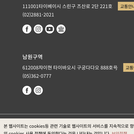
111001타이베이시 스린구 즈산로 2단 221호
교통안
(02)2881-2021
남원구역
612008쟈이현 타이바오시 구궁다다오 888호号
교통
(05)362-0777
국립고궁박물원이 저작권을 갖고 있습니다. 권장 웹브라우저: Ed
본 웹사이트는 cookies등 관련 기술로 웹사이트의 서비스를 지속적으로 
의 cookies 사용 정책에 동의한다는 것을 나타내는 것입니다.
보안정책
과는1920*1080입니다)