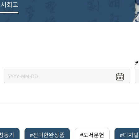
전시회고
#청동기
#진귀한완상품
#도서문헌
#디지