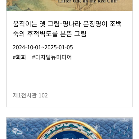
움직이는 옛 그림-명나라 문징명이 조백
숙의 후적벽도를 본뜬 그림
2024-10-01~2025-01-05
#회화 #디지털뉴미디어
제1전시관
102