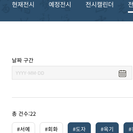
현재전시
예정전시
전시캘린더
날짜 구간
총 건수:
22
#서예
#회화
#도자
#옥기