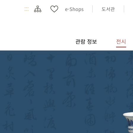
:::
e-Shops
도서관
관람 정보
전시