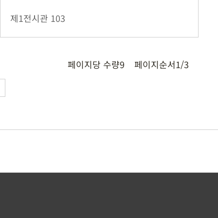
제1전시관
103
페이지당 수량
9
페이지순서
1/3