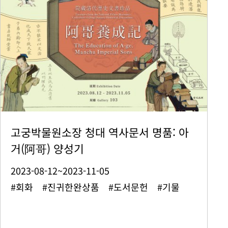
고궁박물원소장 청대 역사문서 명품: 아
거(阿哥) 양성기
2023-08-12~2023-11-05
#회화 #진귀한완상품 #도서문헌 #기물