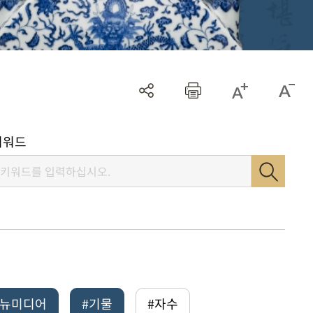
키워드
털뉴미디어
#기물
#자수