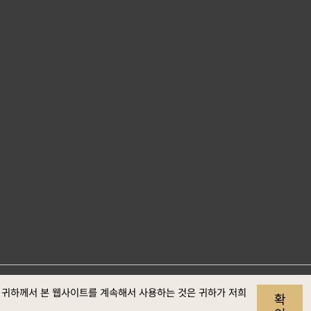
사이트 자료개
개인정보
보안정
웹접근성
. 귀하께서 본 웹사이트를 계속해서 사용하는 것은 귀하가 저희
확
보호
책
정보