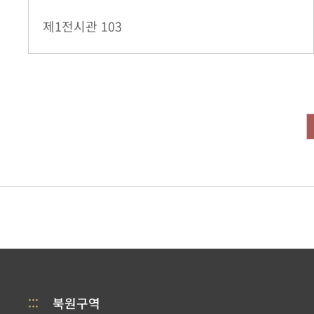
제1전시관
103
:::
북원구역