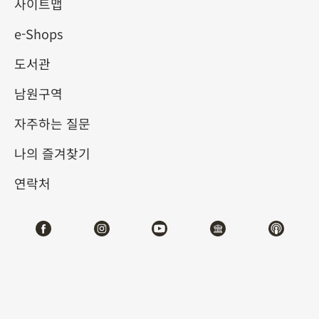
사이트맵
e-Shops
키워드
도서관
남원구역
자주하는 질문
총 건수:
15
나의 즐겨찾기
#서예
#회화
#도자
#옥기
#청동기
#
연락처