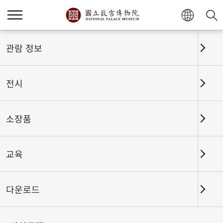
홈
전시
전시회고
관람 정보
전시
전시회고
소장품
교육
날짜 구간
다운로드