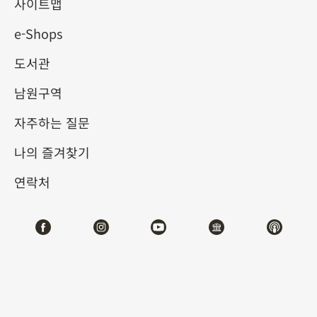
사이트맵
e-Shops
키워드
도서관
남원구역
자주하는 질문
총 건수:
18
나의 즐겨찾기
#서예
#회화
#도자
#옥기
#청동기
#
연락처