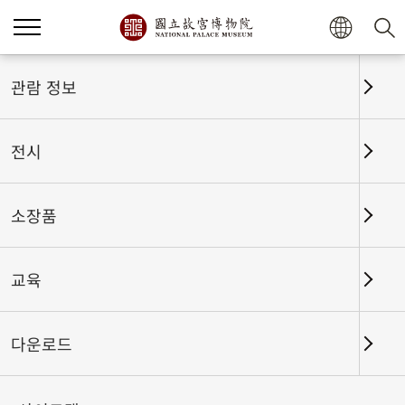
홈
전시
전시회고
관람 정보
전시
전시회고
소장품
교육
날짜 구간
다운로드