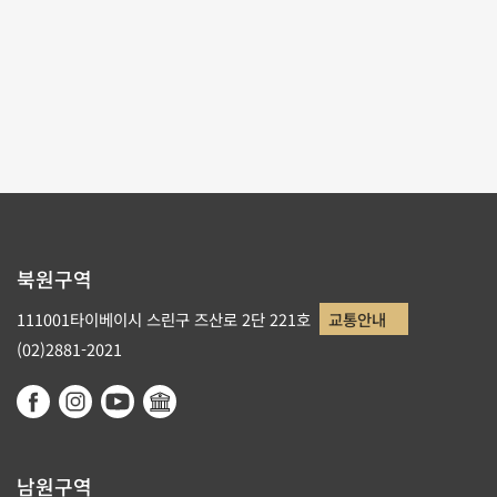
페이지당 수량
9
페이지순서
1/2
1
2
북원구역
111001타이베이시 스린구 즈산로 2단 221호
교통안내
(02)2881-2021
남원구역