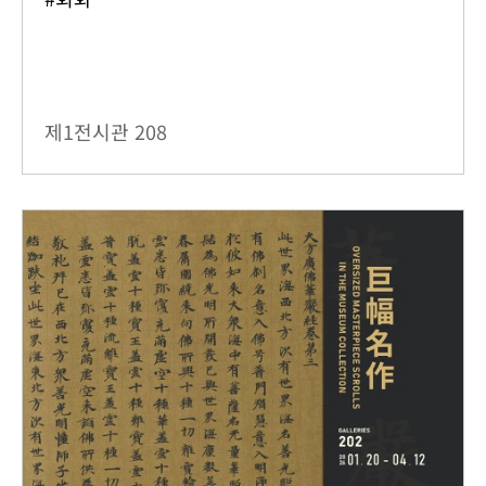
제1전시관
208