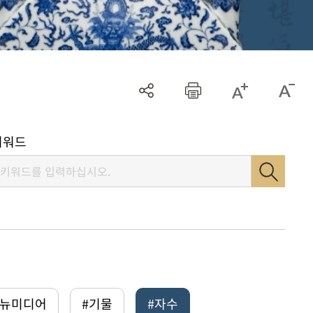
키워드
털뉴미디어
#기물
#자수