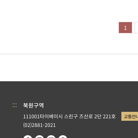
1
:::
북원구역
111001타이베이시 스린구 즈산로 2단 221호
교통안
(02)2881-2021