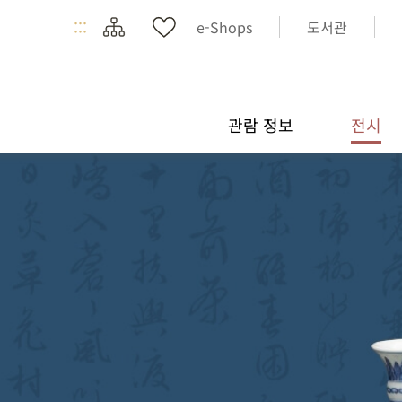
:::
e-Shops
도서관
관람 정보
전시