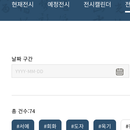
현재전시
예정전시
전시캘린더
날짜 구간
총 건수:
74
#서예
#회화
#도자
#옥기