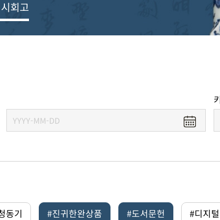
전시회고
#청동기
#진귀한완상품
#도서문헌
#디지