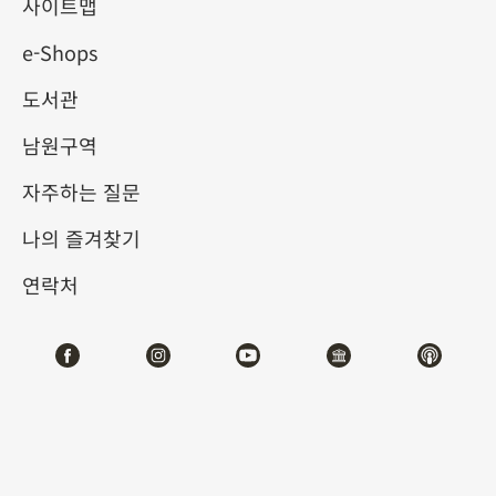
사이트맵
e-Shops
키워드
도서관
남원구역
자주하는 질문
총 건수:
45
나의 즐겨찾기
#서예
#회화
#도자
#옥기
#청동기
#
연락처