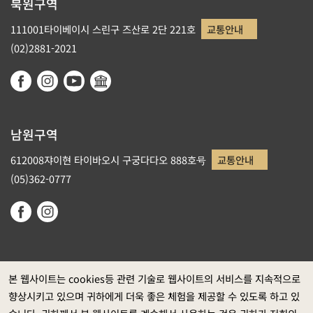
북원구역
111001타이베이시 스린구 즈산로 2단 221호
교통안내
(02)2881-2021
남원구역
612008쟈이현 타이바오시 구궁다다오 888호号
교통안내
(05)362-0777
본 웹사이트는 cookies등 관련 기술로 웹사이트의 서비스를 지속적으로
향상시키고 있으며 귀하에게 더욱 좋은 체험을 제공할 수 있도록 하고 있
정부 웹사이트 자료개방 선포