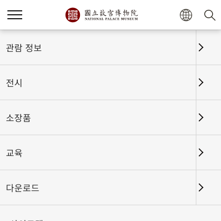
홈
전시
전시회고
관람 정보
전시
전시회고
소장품
교육
날짜 구간
다운로드