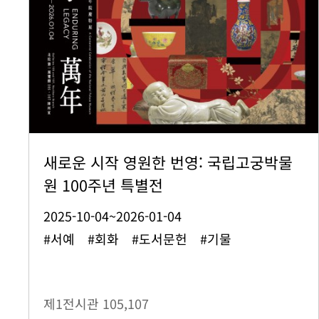
새로운 시작 영원한 번영: 국립고궁박물
원 100주년 특별전
2025-10-04~2026-01-04
#서예 #회화 #도서문헌 #기물
제1전시관
105,107