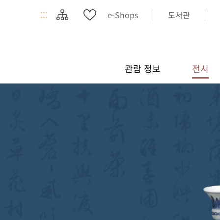
:::
e-Shops
도서관
관람 정보
전시