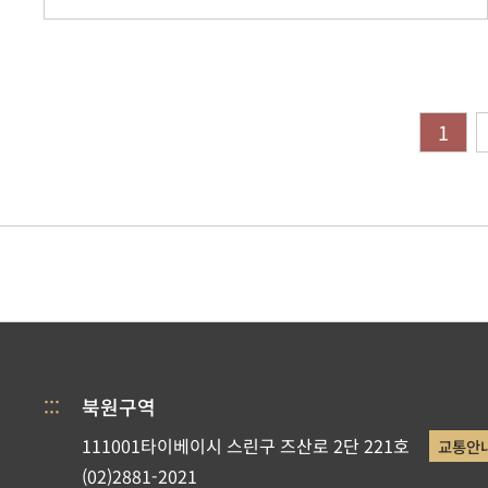
1
:::
북원구역
111001타이베이시 스린구 즈산로 2단 221호
교통안
(02)2881-2021