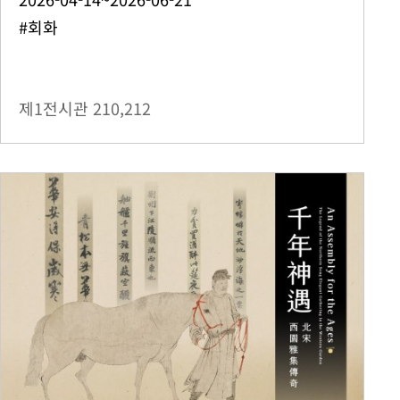
#회화
제1전시관
210,212