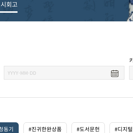
전시회고
#청동기
#진귀한완상품
#도서문헌
#디지