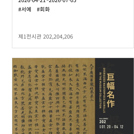
#서예 #회화
제1전시관
202,204,206