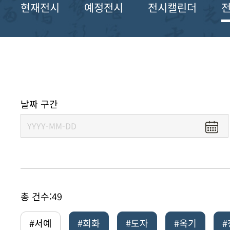
현재전시
예정전시
전시캘린더
날짜 구간
총 건수:
49
#서예
#회화
#도자
#옥기