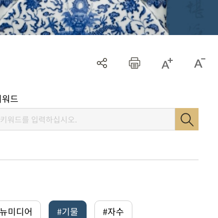
키워드
털뉴미디어
#기물
#자수