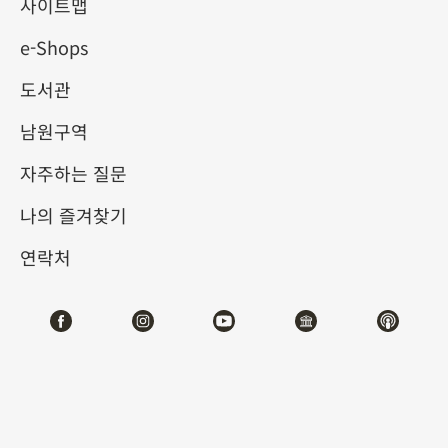
사이트맵
e-Shops
키워드
도서관
남원구역
자주하는 질문
총 건수:
58
나의 즐겨찾기
#서예
#회화
#도자
#옥기
#청동기
#
연락처