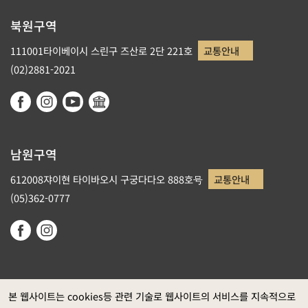
북원구역
111001타이베이시 스린구 즈산로 2단 221호
교통안내
(02)2881-2021
남원구역
612008쟈이현 타이바오시 구궁다다오 888호号
교통안내
(05)362-0777
본 웹사이트는 cookies등 관련 기술로 웹사이트의 서비스를 지속적으로