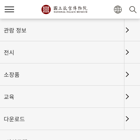
홈
전시
전시회고
관람 정보
전시
전시회고
소장품
교육
날짜 구간
다운로드