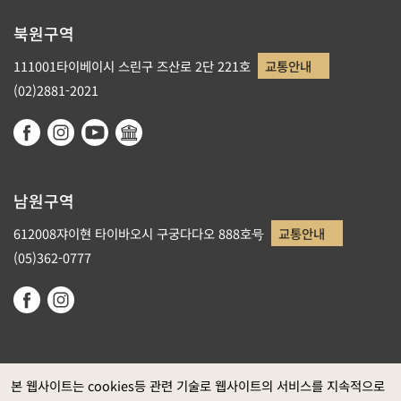
북원구역
111001타이베이시 스린구 즈산로 2단 221호
교통안내
(02)2881-2021
남원구역
612008쟈이현 타이바오시 구궁다다오 888호号
교통안내
(05)362-0777
본 웹사이트는 cookies등 관련 기술로 웹사이트의 서비스를 지속적으로