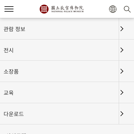
홈
전시
전시회고
관람 정보
전시
전시회고
소장품
교육
날짜 구간
다운로드