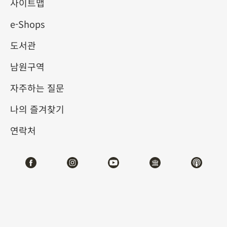
사이트맵
e-Shops
키워드
도서관
남원구역
자주하는 질문
총 건수:
62
나의 즐겨찾기
#서예
#회화
#도자
#옥기
#청동기
#
연락처